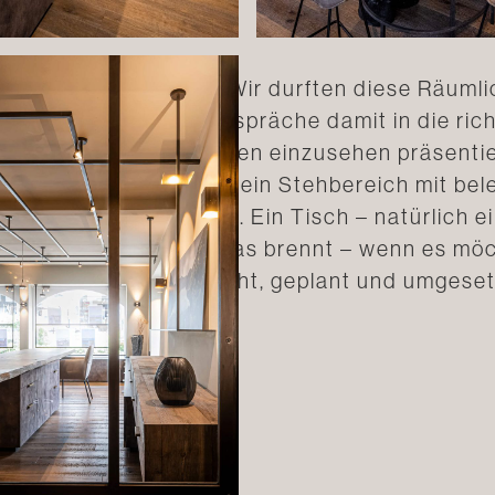
 Motto. Besonders fein. Wir durften diese Räuml
ntlich viele Kundengespräche damit in die rich
eden Vorbeischlendernden einzusehen präsentier
e. Im Eingangsbereich ein Stehbereich mit be
llkommens-Espresso. Ein Tisch – natürlich ei
chkeiten, ein Feuer, das brennt – wenn es möch
ückzugsort … durchdacht, geplant und umgeset