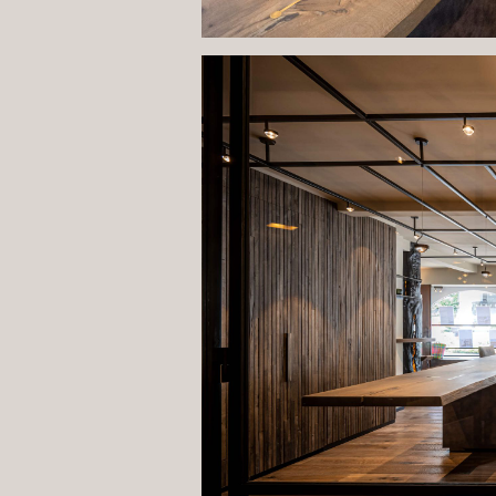
Klein und fein ist hier das
Egern verzaubern und hoffe
Lichtdurchflutet und für j
einer ganz besonderen Seit
Baumstammunikat für den Wi
Länge –, bequeme Sitzmögli
Stahltüren abgetrennter R