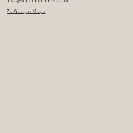
info@kintscher-interior.de
Zu Google Maps
Nördliche Hauptstr. 10 | 83700 Rottach-Egern
+49(0)8022 75527